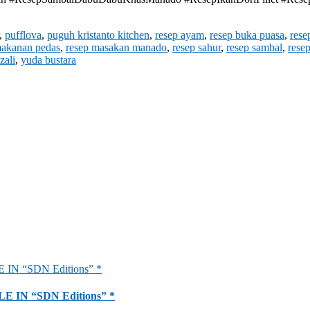
,
pufflova
,
puguh kristanto kitchen
,
resep ayam
,
resep buka puasa
,
rese
makanan pedas
,
resep masakan manado
,
resep sahur
,
resep sambal
,
rese
zali
,
yuda bustara
LE IN “SDN Editions” *