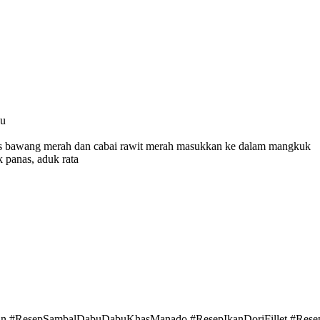
gu
iris bawang merah dan cabai rawit merah masukkan ke dalam mangkuk
 panas, aduk rata
an #ResepSambalDabuDabuKhasManado #ResepIkanDoriFillet #Res