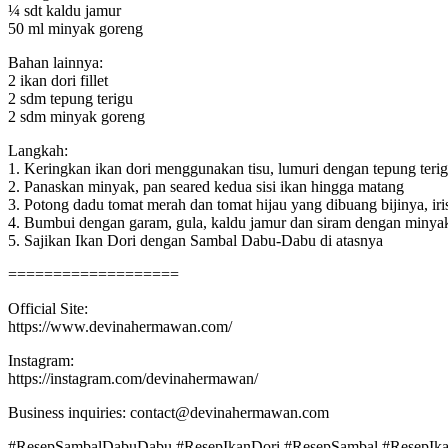
¼ sdt kaldu jamur
50 ml minyak goreng
Bahan lainnya:
2 ikan dori fillet
2 sdm tepung terigu
2 sdm minyak goreng
Langkah:
1. Keringkan ikan dori menggunakan tisu, lumuri dengan tepung teri
2. Panaskan minyak, pan seared kedua sisi ikan hingga matang
3. Potong dadu tomat merah dan tomat hijau yang dibuang bijinya, 
4. Bumbui dengan garam, gula, kaldu jamur dan siram dengan minyak
5. Sajikan Ikan Dori dengan Sambal Dabu-Dabu di atasnya
===================
Official Site:
https://www.devinahermawan.com/
Instagram:
https://instagram.com/devinahermawan/
Business inquiries: contact@devinahermawan.com
#ResepSambalDabuDabu #ResepIkanDori #ResepSambal #ResepIk