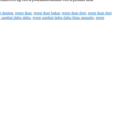
p daging
,
resep ikan
,
resep ikan bakar
,
resep ikan dori
,
resep ikan dori
p sambal dabu dabu
,
resep sambal dabu dabu khas manado
,
resep