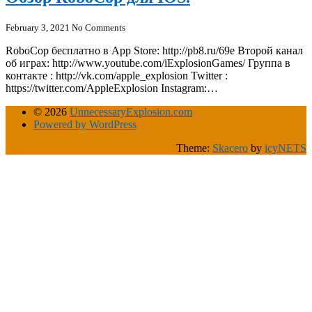
February 3, 2021
No Comments
RoboCop бесплатно в App Store: http://pb8.ru/69e Второй канал
об играх: http://www.youtube.com/iExplosionGames/ Группа в
контакте : http://vk.com/apple_explosion Twitter :
https://twitter.com/AppleExplosion Instagram:…
© 2026
UnnecessaryExplosion.com
Powered by WordPress
Theme:
Skacero
by
icyNETS