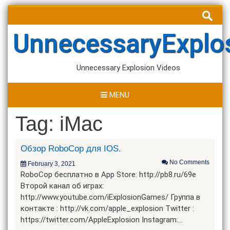
Skip
Search
to
for:
content
UnnecessaryExplo
Unnecessary Explosion Videos
MENU
Tag:
iMac
Обзор RoboCop для IOS.
No Comments
February 3, 2021
RoboCop бесплатно в App Store: http://pb8.ru/69e
Второй канал об играх:
http://www.youtube.com/iExplosionGames/ Группа в
контакте : http://vk.com/apple_explosion Twitter :
https://twitter.com/AppleExplosion Instagram:…